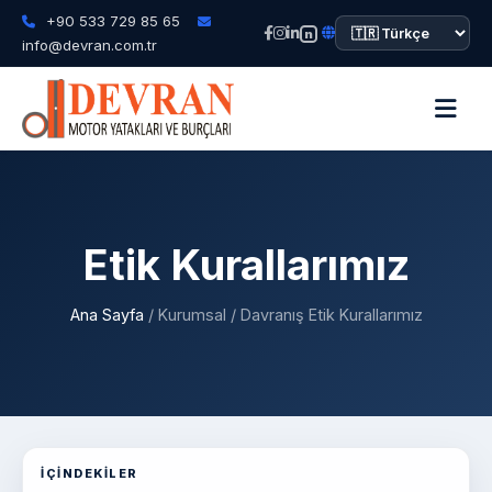
+90 533 729 85 65
n
info@devran.com.tr
Etik Kurallarımız
Ana Sayfa
/ Kurumsal / Davranış Etik Kurallarımız
Etik kurallar bölümleri
İÇINDEKILER