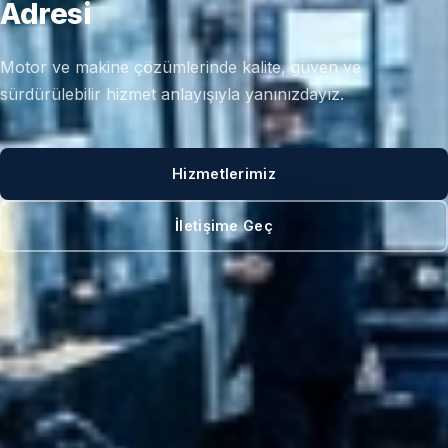
Adresi
Motor ve makine çözümlerinde kalite, güven ve
sürdürülebilir hizmet anlayışıyla yanınızdayız.
Hizmetlerimiz
İletişime Geç