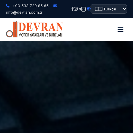
+90 533 729 85 65
n
info@devran.com.tr